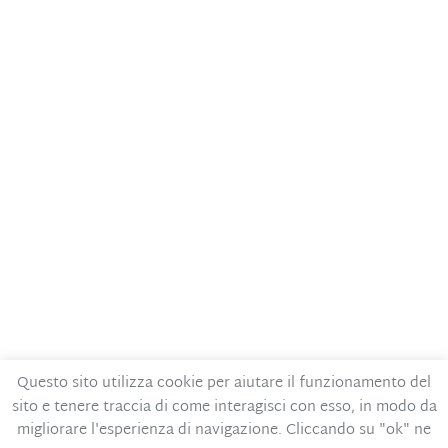
Questo sito utilizza cookie per aiutare il funzionamento del
sito e tenere traccia di come interagisci con esso, in modo da
Contatti
Privacy Policy
migliorare l'esperienza di navigazione. Cliccando su "ok" ne
Codice Etico
MOG – Parte generale