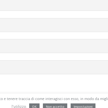
to e tenere traccia di come interagisci con esso, in modo da migl
 Etico
MOG – Parte generale
Whistleblowing
l'utilizzo.
OK
Non accetto
Impostazioni