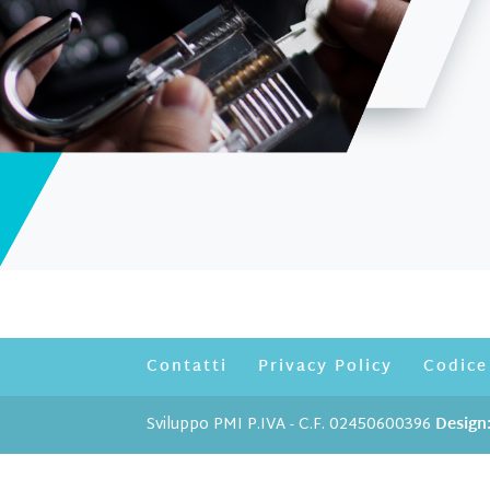
Contatti
Privacy Policy
Codice
Sviluppo PMI P.IVA - C.F. 02450600396
Design: