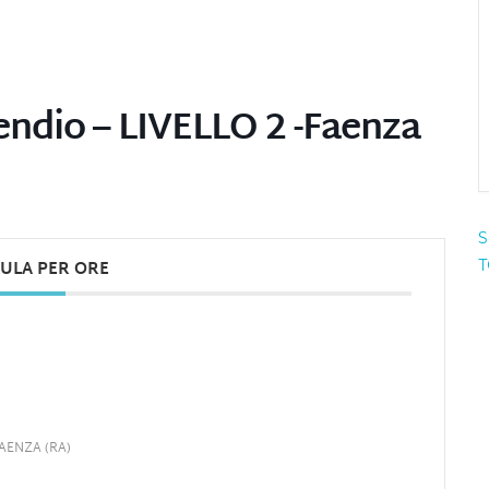
ndio – LIVELLO 2 -Faenza
S
T
ULA PER ORE
 FAENZA (RA)