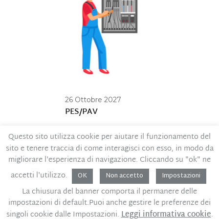
26 Ottobre 2027
PES/PAV
Questo sito utilizza cookie per aiutare il funzionamento del
sito e tenere traccia di come interagisci con esso, in modo da
Contatti
Privacy Policy
migliorare l'esperienza di navigazione. Cliccando su "ok" ne
Codice Etico
MOG – Parte generale
accetti l'utilizzo.
Whistleblowing
OK
Non accetto
Impostazioni
La chiusura del banner comporta il permanere delle
Sviluppo PMI P.IVA - C.F. 02450600396
Design:
impostazioni di default.Puoi anche gestire le preferenze dei
Pullover
singoli cookie dalle Impostazioni.
Leggi informativa cookie
.