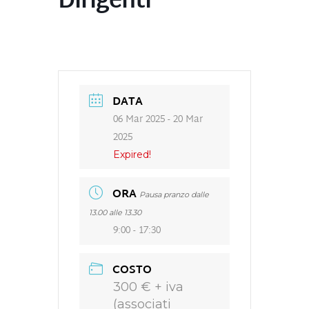
Dirigenti
DATA
06 Mar 2025
- 20 Mar
2025
Expired!
ORA
Pausa pranzo dalle
13.00 alle 13.30
9:00 - 17:30
COSTO
300 € + iva
(associati