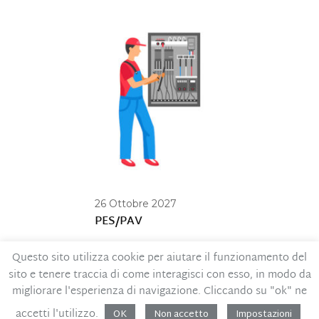
26 Ottobre 2027
PES/PAV
Questo sito utilizza cookie per aiutare il funzionamento del
sito e tenere traccia di come interagisci con esso, in modo da
Contatti
Privacy Policy
migliorare l'esperienza di navigazione. Cliccando su "ok" ne
Codice Etico
MOG – Parte generale
accetti l'utilizzo.
OK
Non accetto
Impostazioni
Whistleblowing