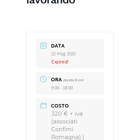
lavorando
DATA
22 Mag 2020
Expired!
ORA
durata 8 ore
9:00 - 18:00
COSTO
320 € + iva
(associati
Confimi
Romagna) |