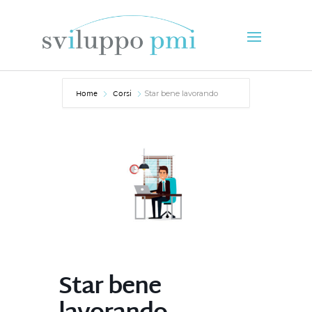
Home
Corsi
Star bene lavorando
Star bene