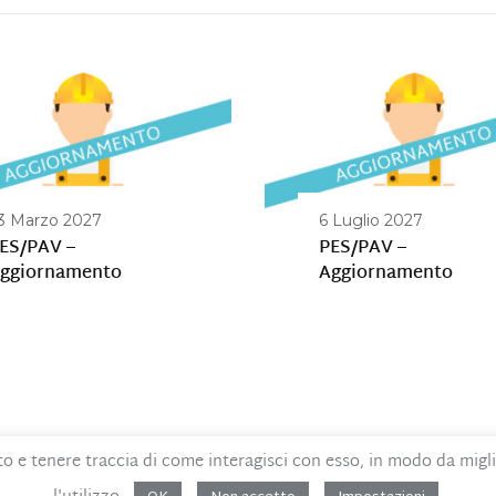
3 Marzo 2027
6 Luglio 2027
ES/PAV –
PES/PAV –
ggiornamento
Aggiornamento
to e tenere traccia di come interagisci con esso, in modo da migl
 Etico
MOG – Parte generale
Whistleblowing