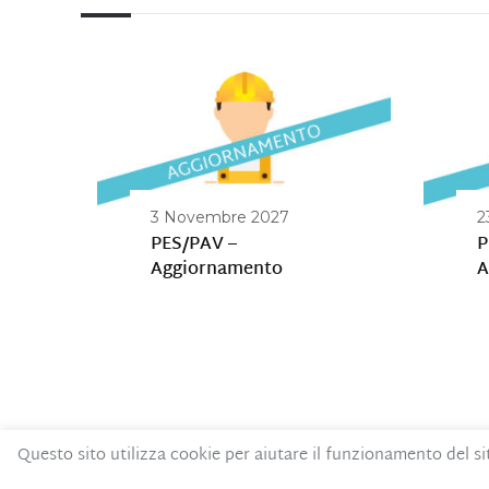
3 Novembre 2027
2
PES/PAV –
P
Aggiornamento
A
Questo sito utilizza cookie per aiutare il funzionamento del si
Contatti
Privacy Policy
Codice