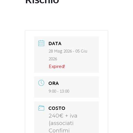
Rischio
DATA
28 Mag 2026
- 05 Giu
2026
Expired!
ORA
9:00 - 13:00
COSTO
240€ + iva
(associati
Confimi