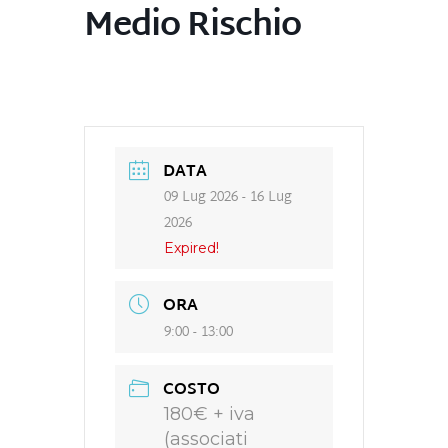
Medio Rischio
DATA
09 Lug 2026
- 16 Lug
2026
Expired!
ORA
9:00 - 13:00
COSTO
180€ + iva
(associati