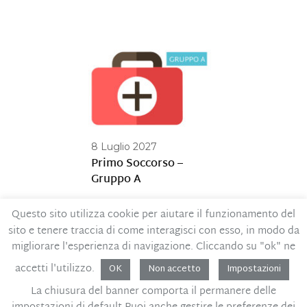
8 Luglio 2027
Primo Soccorso –
Gruppo A
Questo sito utilizza cookie per aiutare il funzionamento del
sito e tenere traccia di come interagisci con esso, in modo da
Contatti
Privacy Policy
migliorare l'esperienza di navigazione. Cliccando su "ok" ne
Codice Etico
MOG – Parte generale
accetti l'utilizzo.
OK
Non accetto
Impostazioni
Whistleblowing
La chiusura del banner comporta il permanere delle
Sviluppo PMI P.IVA - C.F. 02450600396
Design: