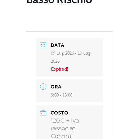
Basso Rischio
DATA
09 Lug 2026
- 10 Lug
2026
Expired!
ORA
9:00 - 13:00
COSTO
120€ + iva
(associati
Confimi