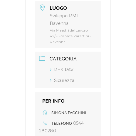
LUOGO
Sviluppo PMI -
Ravenna
Via Maestri del Lavoro,
42/F Fornace Zarattini -
Ravenna
CATEGORIA
PES-PAV
Sicurezza
PER INFO
SIMONA FACCHINI
TELEFONO
0544
280280