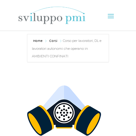
Home
Corsi
Corso per lavoratori, DL e
lavoratori autonomi che operano in
AMBIENTI CONFINATI