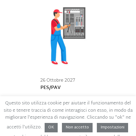
26 Ottobre 2027
PES/PAV
Questo sito utilizza cookie per aiutare il funzionamento del
sito e tenere traccia di come interagisci con esso, in modo da
Contatti
Privacy Policy
migliorare l'esperienza di navigazione. Cliccando su "ok" ne
Codice Etico
MOG – Parte generale
accetti l'utilizzo.
OK
Non accetto
Impostazioni
Whistleblowing