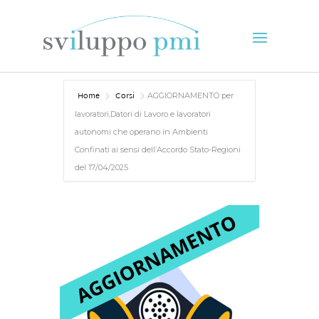
Home
Corsi
AGGIORNAMENTO per
lavoratori,Datori di Lavoro e lavoratori
autonomi che operano in Ambienti
Confinati ai sensi dell’Accordo Stato-Regioni
del 17/04/2025