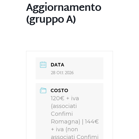
Aggiornamento
(gruppo A)
DATA
28 Ott 2026
COSTO
120€ + iva
(associati
Confimi
Romagna) | 144€
+ iva (non
associati Confimi