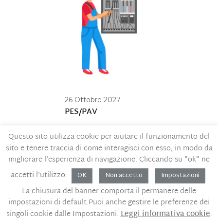
26 Ottobre 2027
PES/PAV
Questo sito utilizza cookie per aiutare il funzionamento del
sito e tenere traccia di come interagisci con esso, in modo da
Contatti
Privacy Policy
migliorare l'esperienza di navigazione. Cliccando su "ok" ne
Codice Etico
MOG – Parte generale
accetti l'utilizzo.
Whistleblowing
OK
Non accetto
Impostazioni
La chiusura del banner comporta il permanere delle
Sviluppo PMI P.IVA - C.F. 02450600396
Design:
impostazioni di default.Puoi anche gestire le preferenze dei
Pullover
singoli cookie dalle Impostazioni.
Leggi informativa cookie
.