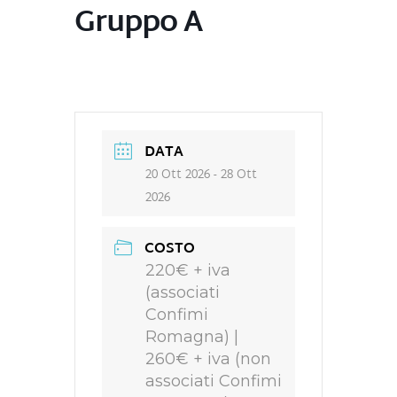
Gruppo A
DATA
20 Ott 2026
- 28 Ott
2026
COSTO
220€ + iva
(associati
Confimi
Romagna) |
260€ + iva (non
associati Confimi