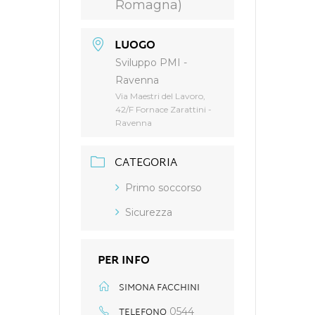
Romagna)
LUOGO
Sviluppo PMI -
Ravenna
Via Maestri del Lavoro,
42/F Fornace Zarattini -
Ravenna
CATEGORIA
Primo soccorso
Sicurezza
PER INFO
SIMONA FACCHINI
TELEFONO
0544