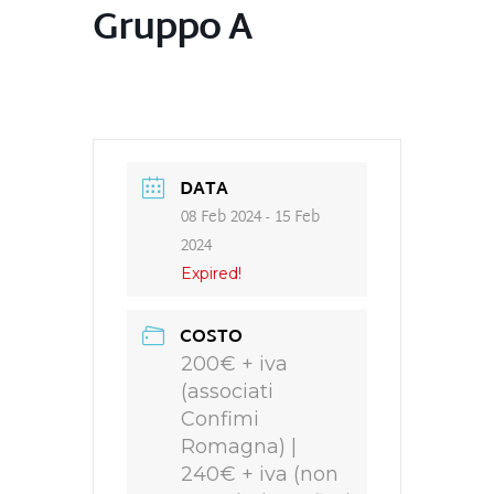
Gruppo A
DATA
08 Feb 2024
- 15 Feb
2024
Expired!
COSTO
200€ + iva
(associati
Confimi
Romagna) |
240€ + iva (non