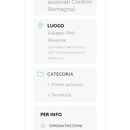
associati Confimi
Romagna)
LUOGO
Sviluppo PMI -
Ravenna
Via Maestri del Lavoro,
42/F Fornace Zarattini -
Ravenna
CATEGORIA
Primo soccorso
Sicurezza
PER INFO
SIMONA FACCHINI