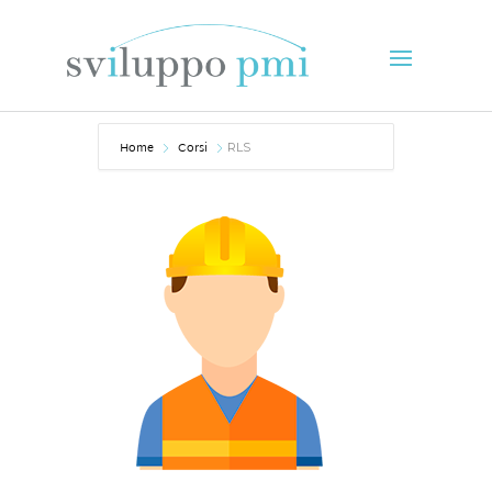
Home
Corsi
RLS