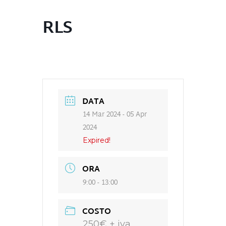
RLS
DATA
14 Mar 2024
- 05 Apr
2024
Expired!
ORA
9:00 - 13:00
COSTO
250€ + iva