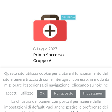
8 Luglio 2027
Primo Soccorso –
Gruppo A
Questo sito utilizza cookie per aiutare il funzionamento del
sito e tenere traccia di come interagisci con esso, in modo da
Contatti
Privacy Policy
migliorare l'esperienza di navigazione. Cliccando su "ok" ne
Codice Etico
MOG – Parte generale
accetti l'utilizzo.
OK
Non accetto
Impostazioni
Whistleblowing
La chiusura del banner comporta il permanere delle
Sviluppo PMI P.IVA - C.F. 02450600396
Design:
impostazioni di default.Puoi anche gestire le preferenze dei