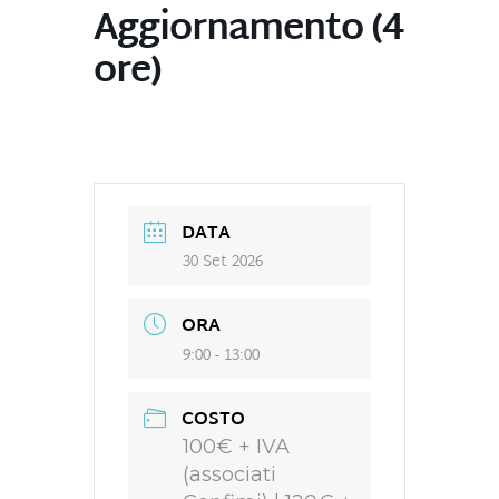
Aggiornamento (4
ore)
DATA
30 Set 2026
ORA
9:00 - 13:00
COSTO
100€ + IVA
(associati