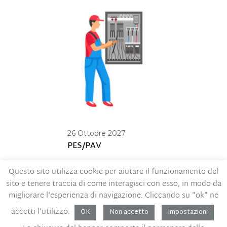
26 Ottobre 2027
PES/PAV
Questo sito utilizza cookie per aiutare il funzionamento del
sito e tenere traccia di come interagisci con esso, in modo da
Contatti
Privacy Policy
migliorare l'esperienza di navigazione. Cliccando su "ok" ne
Codice Etico
MOG – Parte generale
accetti l'utilizzo.
Whistleblowing
OK
Non accetto
Impostazioni