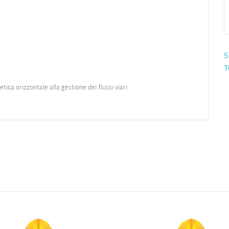
S
T
letica orizzontale alla gestione dei flussi viari