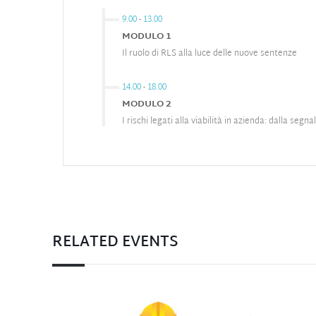
9.00
-
13.00
MODULO 1
Il ruolo di RLS alla luce delle nuove sentenze
14.00
-
18.00
MODULO 2
I rischi legati alla viabilità in azienda: dalla segna
RELATED EVENTS