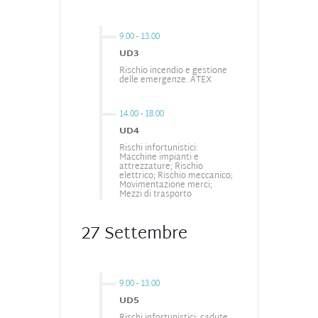
9.00
-
13.00
UD3
Rischio incendio e gestione
delle emergenze. ATEX
14.00
-
18.00
UD4
Rischi infortunistici:
Macchine impianti e
attrezzature; Rischio
elettrico; Rischio meccanico;
Movimentazione merci;
Mezzi di trasporto
27 Settembre
9.00
-
13.00
UD5