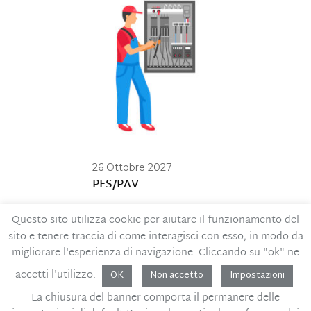
26 Ottobre 2027
PES/PAV
Questo sito utilizza cookie per aiutare il funzionamento del
sito e tenere traccia di come interagisci con esso, in modo da
Contatti
Privacy Policy
migliorare l'esperienza di navigazione. Cliccando su "ok" ne
Codice Etico
MOG – Parte generale
accetti l'utilizzo.
Whistleblowing
OK
Non accetto
Impostazioni
La chiusura del banner comporta il permanere delle