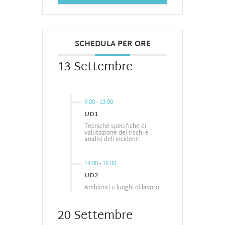
SCHEDULA PER ORE
13 Settembre
9.00
-
13.00
UD1
Tecniche specifiche di
valutazione dei rischi e
analisi deli incidenti
14.00
-
18.00
UD2
Ambienti e luoghi di lavoro
20 Settembre