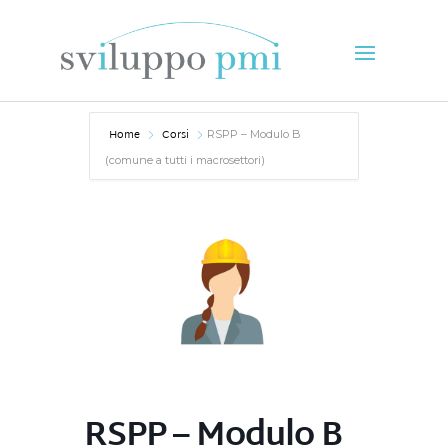
Home
Corsi
RSPP – Modulo B
(comune a tutti i macrosettori)
RSPP – Modulo B