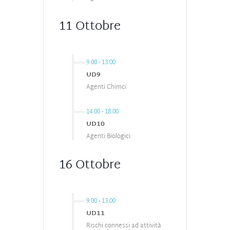
11 Ottobre
9.00
-
13.00
UD9
Agenti Chimci
14.00
-
18.00
UD10
Agenti Biologici
16 Ottobre
9.00
-
13.00
UD11
Rischi connessi ad attività