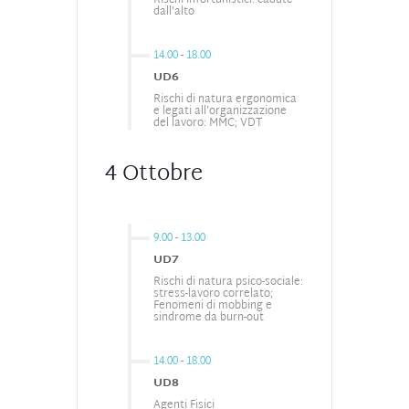
Rischi infortunistici: cadute
dall'alto
14.00
-
18.00
UD6
Rischi di natura ergonomica
e legati all'organizzazione
del lavoro: MMC; VDT
4 Ottobre
9.00
-
13.00
UD7
Rischi di natura psico-sociale:
stress-lavoro correlato;
Fenomeni di mobbing e
sindrome da burn-out
14.00
-
18.00
UD8
Agenti Fisici