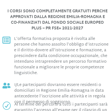
I CORSI SONO COMPLETAMENTE GRATUITI PERCHE
APPROVATI DALLA REGIONE EMILIA-ROMAGNA E
CO-FINANZIATI DAL FONDO SOCIALE EUROPEO
PLUS – PR FSE+ 2021-2027
L’offerta formativa proposta è rivolta alle

persone che hanno assolto l’obbligo d’istruzione
e il diritto-dovere all’istruzione e formazione, a
prescindere dalla condizione occupazionale, che
intendano intraprendere un percorso formativo
funzionale a migliorare le proprie competenze
linguistiche.
I/Le partecipanti dovranno essere residenti o

domiciliati in Regione Emilia-Romagna in data
antecedente l’iscrizione alle attività e in regola
con il permesso di soggiorno.
Al termine dei percorsi a tutti i partecipanti sarà
R
garantito l’accesso all’esame per il rilascio di un