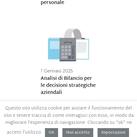
personale
1 Gennaio 2025
Analisi di Bilancio per
le decisioni strategiche
aziendali
Questo sito utilizza cookie per aiutare il funzionamento del
sito e tenere traccia di come interagisci con esso, in modo da
Contatti
Privacy Policy
migliorare l'esperienza di navigazione. Cliccando su "ok" ne
Codice Etico
MOG – Parte generale
accetti l'utilizzo.
OK
Non accetto
Impostazioni
Whistleblowing